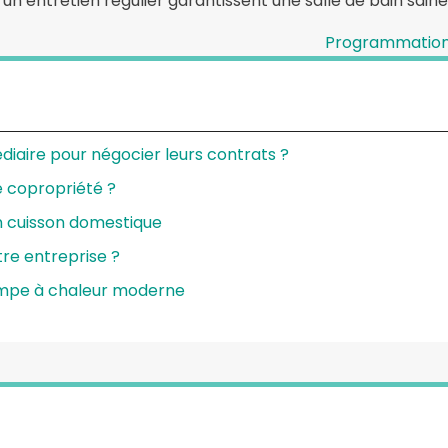
t un entretien régulier garantissent une salle de bain sain
Programmation 
diaire pour négocier leurs contrats ?
e copropriété ?
n cuisson domestique
re entreprise ?
ompe à chaleur moderne