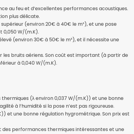
tance au feu et d’excellentes performances acoustiques.
ion plus délicate.
st supérieur (environ 20€ à 40€ le m²), et une pose
et 0,050 W/(m.K).
élevé (environ 30€ à 50€ le m²), et il nécessite une
les bruits aériens. Son coût est important (à partir de
férieur à 0,040 W/(m.K).
es thermiques (λ environ 0,037 W/(m.K)) et une bonne
ilité à l’humidité si la pose n’est pas rigoureuse.
K)) et une bonne régulation hygrométrique. Son prix est
ent des performances thermiques intéressantes et une