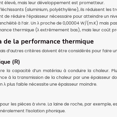
ent élevé, mais leur développement est prometteur.
chissants (aluminium, polyéthylène), ils réduisent les t
nt de réduire l’épaisseur nécessaire pour atteindre un n
nchéité à l’air. Un λ proche de 0,00004 W/(m.K) mais pas d
ance thermique (λ extrêmement bas), mais leur coût prohib
elà de la performance thermique
s d’autres critères doivent être considérés pour faire un
ique (R)
 la capacité d’un matériau à conduire la chaleur. Plus l
ce à la transmission de la chaleur par une épaisseur donné
 λ plus faible nécessite une épaisseur moindre.
t pour les pièces à vivre. La laine de roche, par exempl
néralement l’isolation phonique.