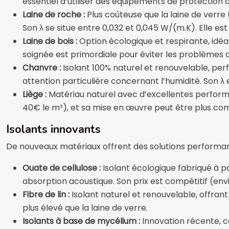
essentiel d’utiliser des équipements de protection 
Laine de roche :
Plus coûteuse que la laine de verre
Son λ se situe entre 0,032 et 0,045 W/(m.K). Elle es
Laine de bois :
Option écologique et respirante, idéa
soignée est primordiale pour éviter les problèmes 
Chanvre :
Isolant 100% naturel et renouvelable, per
attention particulière concernant l’humidité. Son 
Liège :
Matériau naturel avec d’excellentes performa
40€ le m²), et sa mise en œuvre peut être plus com
Isolants innovants
De nouveaux matériaux offrent des solutions performa
Ouate de cellulose :
Isolant écologique fabriqué à 
absorption acoustique. Son prix est compétitif (envir
Fibre de lin :
Isolant naturel et renouvelable, offra
plus élevé que la laine de verre.
Isolants à base de mycélium :
Innovation récente, 