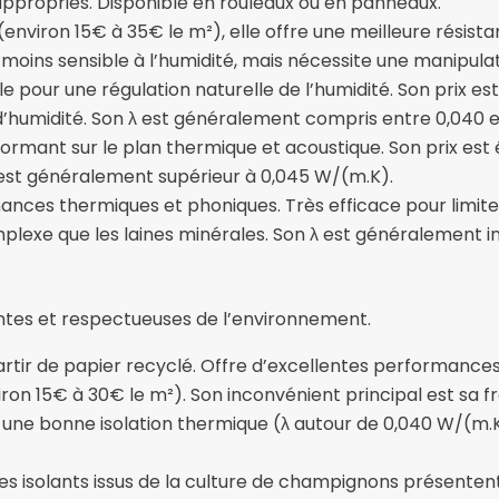
appropriés. Disponible en rouleaux ou en panneaux.
 (environ 15€ à 35€ le m²), elle offre une meilleure résis
t moins sensible à l’humidité, mais nécessite une manipulat
le pour une régulation naturelle de l’humidité. Son prix e
d’humidité. Son λ est généralement compris entre 0,040 
formant sur le plan thermique et acoustique. Son prix est 
λ est généralement supérieur à 0,045 W/(m.K).
nces thermiques et phoniques. Très efficace pour limiter 
plexe que les laines minérales. Son λ est généralement in
ntes et respectueuses de l’environnement.
partir de papier recyclé. Offre d’excellentes performanc
on 15€ à 30€ le m²). Son inconvénient principal est sa frag
nt une bonne isolation thermique (λ autour de 0,040 W/(m.
ces isolants issus de la culture de champignons présent